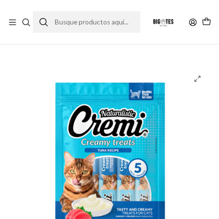
¡ENVÍOS GRATIS RM! por compras sobre $30.000
Leer más
Inicio
Comida gato
Premios y snack gato
Naturalistic Cremi Atún 60 gr.