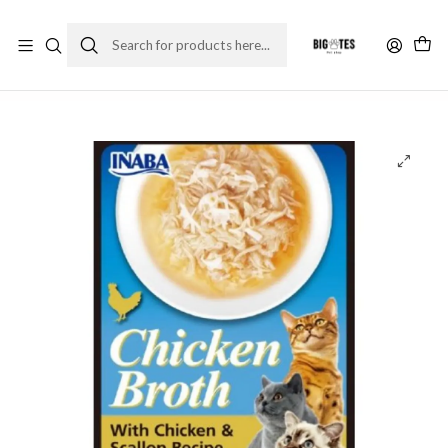
¡ENVÍOS GRATIS RM! por compras sobre $30.000
Leer más
Home
Comida gato
Alimento Húmedo
Inaba Chicken Broth - Pollo y Vieiras 50 Gr