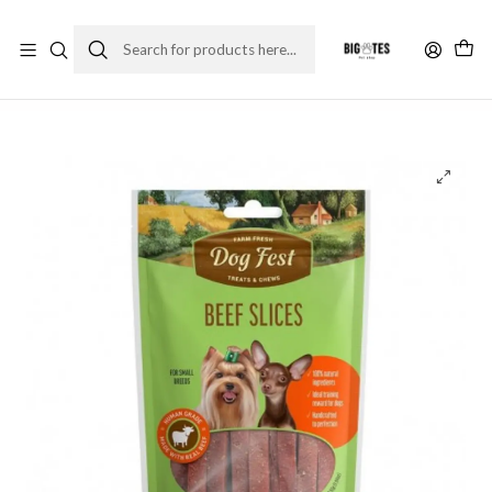
¡ENVÍOS GRATIS RM! por compras sobre $30.000
Leer más
Home
Comida perro
Premios y snack perro
Dog Fest Láminas de carne (55grs)