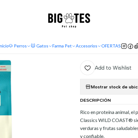
¡ENVÍOS GRATIS RM! por compras sobre $30.000
Leer más
Home
Marcas
Ultra Premium
Acana
Acana Classic Wild Coast 2 Kg
|
Acana Clas
nicio
🐶 Perros
🐱 Gatos
Farma Pet
Accesorios
OFERTAS
Add to Wishlist
Mostrar stock de ubi
DESCRIPCIÓN
Rico en proteína animal, e
Classics WILD COAST® siemp
verduras y frutas saludables
y confiable.