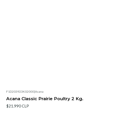
F1D203923K02000
|
Acana
Acana Classic Prairie Poultry 2 Kg.
$21.990 CLP