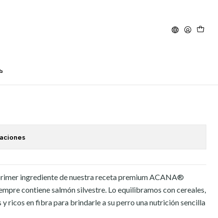
.
sic Wild Coast 2 Kg.
caciones
l primer ingrediente de nuestra receta premium ACANA®
re contiene salmón silvestre. Lo equilibramos con cereales,
 y ricos en fibra para brindarle a su perro una nutrición sencilla