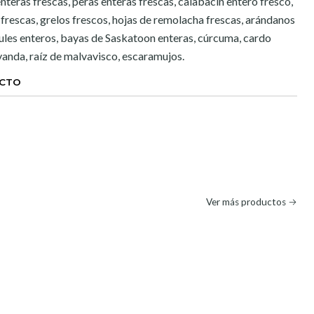
nteras frescas, peras enteras frescas, calabacín entero fresco,
 frescas, grelos frescos, hojas de remolacha frescas, arándanos
ules enteros, bayas de Saskatoon enteras, cúrcuma, cardo
avanda, raíz de malvavisco, escaramujos.
UCTO
Ver más productos