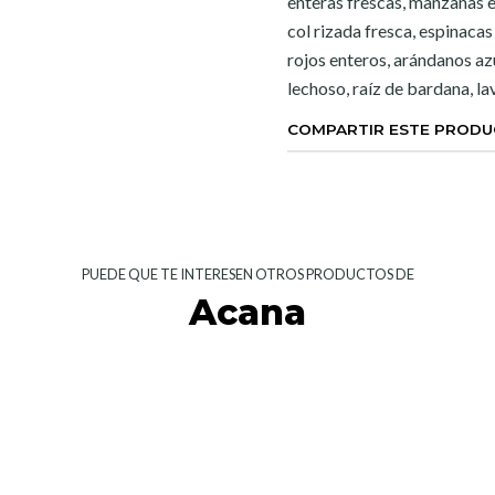
enteras frescas, manzanas e
col rizada fresca, espinacas
rojos enteros, arándanos az
lechoso, raíz de bardana, l
COMPARTIR ESTE PROD
PUEDE QUE TE INTERESEN OTROS PRODUCTOS DE
Acana