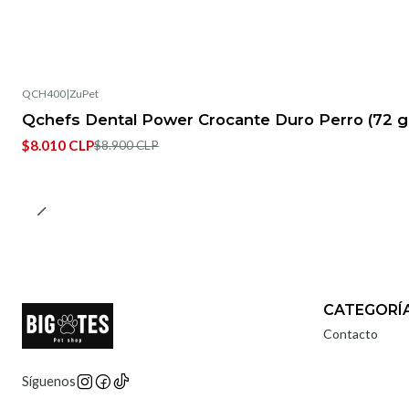
QCH400
|
ZuPet
-10%
OFF
Qchefs Dental Power Crocante Duro Perro (72 g
$8.010 CLP
$8.900 CLP
CATEGORÍ
Contacto
Síguenos