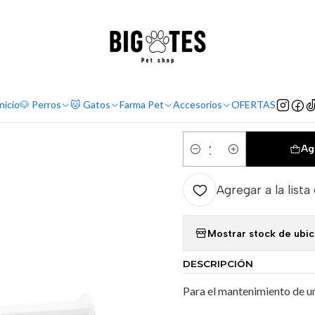
¡ENVÍOS GRATIS RM! por compras sobre $30.000
Leer más
Inicio
Farma Pet
Farmacia
Canigest combi 32 ML
|
Canigest c
nicio
🐶 Perros
🐱 Gatos
Farma Pet
Accesorios
OFERTAS
Ag
Cantidad
Agregar a la lista
Mostrar stock de ubi
DESCRIPCIÓN
Para el mantenimiento de un