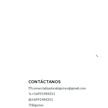
CONTÁCTANOS
comercializadorabigotes@gmail.com
+56991984351
56991984351
Bigotes