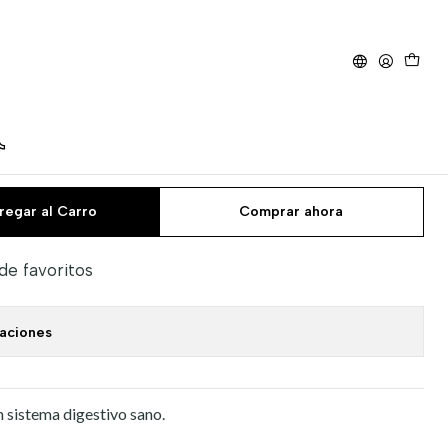
ombi 32 ML
regar al Carro
Comprar ahora
 de favoritos
caciones
 sistema digestivo sano.