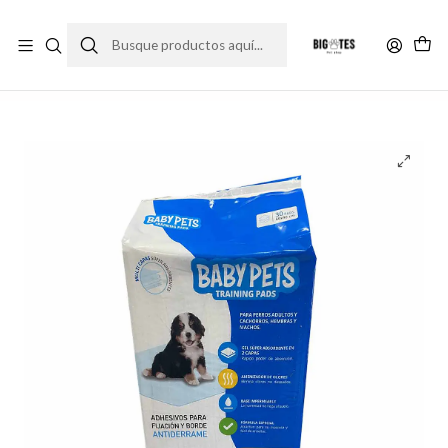
¡ENVÍOS GRATIS RM! por compras sobre $30.000
Leer más
Inicio
Accesorios
Entrenamiento y educación
Sabanillas 30 Unidades 60 x 90cm