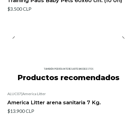
Training Pads Baby Pets 60x60 cm. (10 Un)
$3.500 CLP
TAMBIÉN PODRÍA INTERESARTE UNO DE ESTOS
Productos recomendados
ALUC07
|
America Litter
America Litter arena sanitaria 7 Kg.
$13.900 CLP