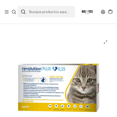
¡ENVÍOS GRATIS RM! por compras sobre $30.000
Leer más
Inicio
Farma Pet
Antiparasitarios
Antiparasitario gato
Revolution Plus 1,25 a 2,5 Kg