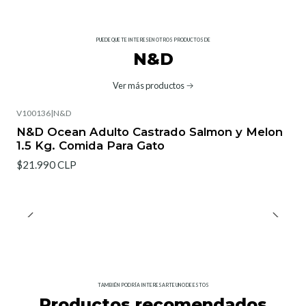
PUEDE QUE TE INTERESEN OTROS PRODUCTOS DE
N&D
Ver más productos
V100136
|
N&D
N&D Ocean Adulto Castrado Salmon y Melon
1.5 Kg. Comida Para Gato
$21.990 CLP
TAMBIÉN PODRÍA INTERESARTE UNO DE ESTOS
Productos recomendados