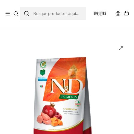
¡ENVÍOS GRATIS RM! por compras sobre $30.000
Leer más
Inicio
Marcas
Super Premium
N&D
N&D Pumpkin Adulto Castrado 7.5kg comida para gato