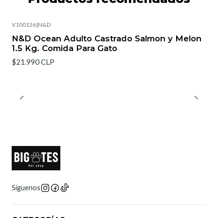
V100136
|
N&D
N&D Ocean Adulto Castrado Salmon y Melon
1.5 Kg. Comida Para Gato
$21.990 CLP
Síguenos