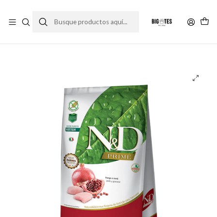
¡ENVÍOS GRATIS RM! por compras sobre $30.000
Leer más
Inicio
Marcas
Super Premium
N&D
N&D Prime Feline Kitten Pollo y Granada 1.5 kg.