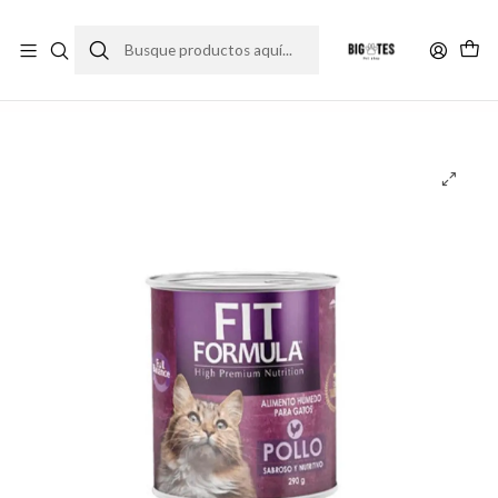
¡ENVÍOS GRATIS RM! por compras sobre $30.000
Leer más
Inicio
Marcas
Premium
Fit Formula
Lata Fit Formula Gato - Sabor pollo (290 gr.)