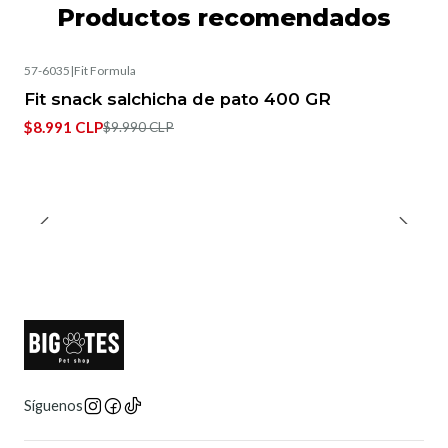
Productos recomendados
57-6035
|
Fit Formula
-10%
OFF
Fit snack salchicha de pato 400 GR
Agotado
$8.991 CLP
$9.990 CLP
Síguenos