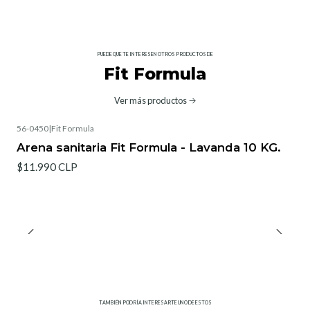
PUEDE QUE TE INTERESEN OTROS PRODUCTOS DE
Fit Formula
Ver más productos
56-0450
|
Fit Formula
Arena sanitaria Fit Formula - Lavanda 10 KG.
$11.990 CLP
TAMBIÉN PODRÍA INTERESARTE UNO DE ESTOS