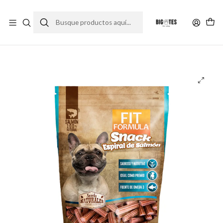
¡ENVÍOS GRATIS RM! por compras sobre $30.000
Leer más
Inicio
Marcas
Premium
Fit Formula
Fit snack espiral de salmon 400 g