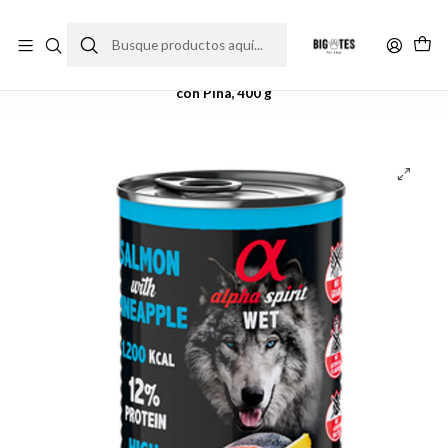
¡ENVÍOS GRATIS RM! por compras sobre $30.000
Leer más
Inicio
Comida perro
Alimento húmedo
Alpha Spirit Alimento Húmedo Natural para Perro Salmón
con Piña, 400 g