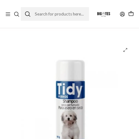
¡ENVÍOS GRATIS RM! por compras sobre $30.000
Leer más
Home
Farma Pet
Shampoo e higiene
Tidy shampoo en seco para perros 100g