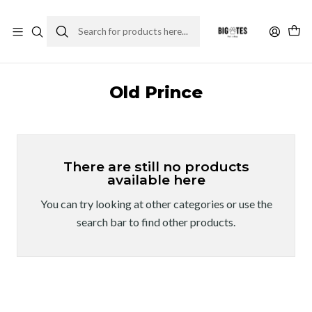
¡ENVÍOS GRATIS RM! por compras sobre $30.000
Leer más
Home
Marcas
High Premium
Old Prince
Old Prince
There are still no products
available here
You can try looking at other categories or use the
search bar to find other products.