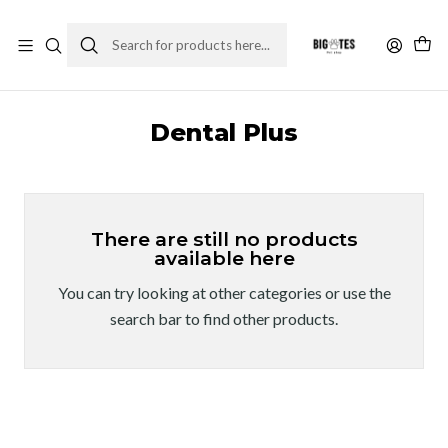
¡ENVÍOS GRATIS RM! por compras sobre $30.000
Leer más
Home
Marcas
Dental Plus
Dental Plus
There are still no products
available here
You can try looking at other categories or use the
search bar to find other products.