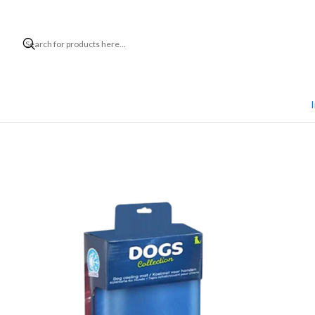
Hom
I