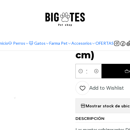
¡ENVÍOS GRATIS RM! por compras sobre $30.000
Leer más
e
Accesorios
Mantas refrescantes
Manta refrigerante Talla M (40X
|
Manta refr
nicio
🐶 Perros
🐱 Gatos
Farma Pet
Accesorios
OFERTAS
cm)
Quantity
Add to Wishlist
Mostrar stock de ubi
DESCRIPCIÓN
Las mantas refrigerantes D