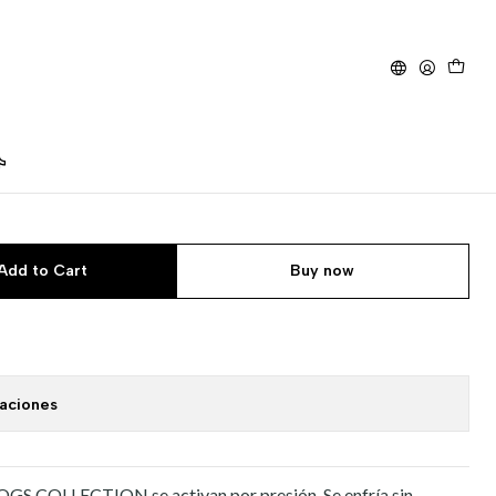
50 cm)
igerante Talla M (40X50
Add to Cart
Buy now
caciones
OGS COLLECTION se activan por presión. Se enfría sin