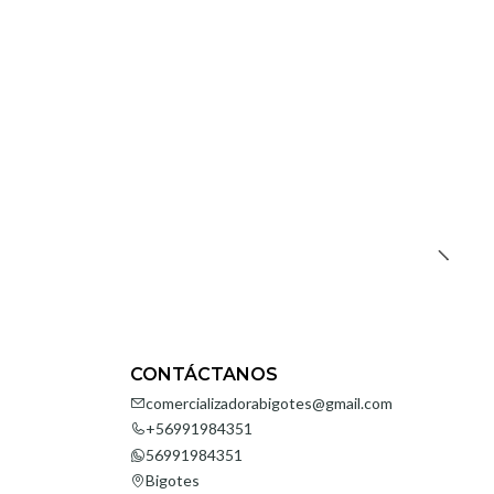
CONTÁCTANOS
comercializadorabigotes@gmail.com
+56991984351
56991984351
Bigotes