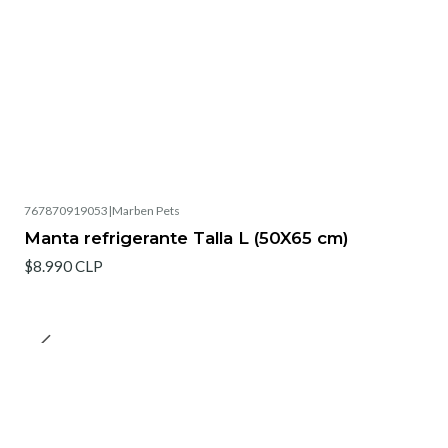
767870919053
|
Marben Pets
Manta refrigerante Talla L (50X65 cm)
$8.990 CLP