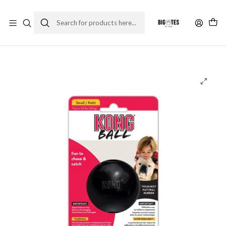
¡ENVÍOS GRATIS RM! por compras sobre $30.000
Leer más
Home
Accesorios
Juguetes
Juguetes perro
Juguete Kong Ball Extreme S