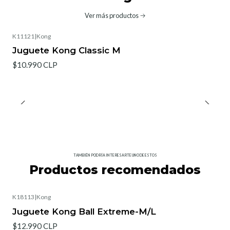
Ver más productos
K11121
|
Kong
Juguete Kong Classic M
$10.990 CLP
TAMBIÉN PODRÍA INTERESARTE UNO DE ESTOS
Productos recomendados
K18113
|
Kong
Agotado
Juguete Kong Ball Extreme-M/L
$12.990 CLP