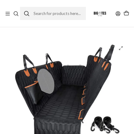
¡ENVÍOS GRATIS RM! por compras sobre $30.000
Leer más
Home
Accesorios
Transporte
Funda Cubre Asiento de Auto Impermeable