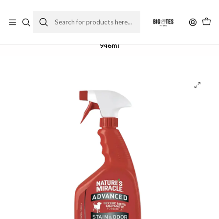
¡ENVÍOS GRATIS RM! por compras sobre $30.000
Leer más
Home
Farma Pet
Limpieza
Eliminador de olores y manchas Perro – Nature’s Miracle
946ml