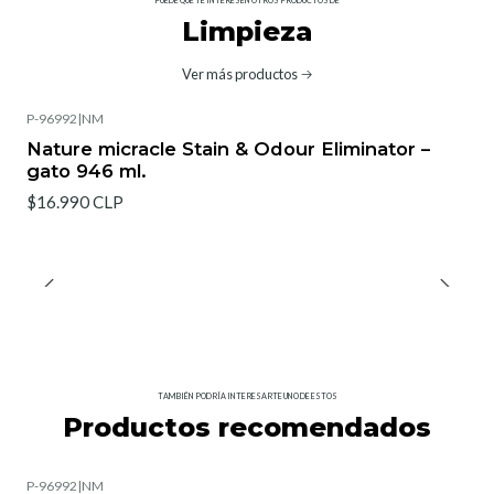
PUEDE QUE TE INTERESEN OTROS PRODUCTOS DE
Limpieza
Ver más productos
P-96992
|
NM
Nature micracle Stain & Odour Eliminator –
gato 946 ml.
$16.990 CLP
TAMBIÉN PODRÍA INTERESARTE UNO DE ESTOS
Productos recomendados
P-96992
|
NM