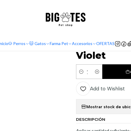
¡ENVÍOS GRATIS RM! por compras sobre $30.000
Leer más
Home
Accesorios
Colonias
Colonia mascota Animal Health Violet
|
Colonia ma
nicio
🐶 Perros
🐱 Gatos
Farma Pet
Accesorios
OFERTAS
Violet
Quantity
Add to Wishlist
Mostrar stock de ubi
DESCRIPCIÓN
Aplicar cantidad suficiente