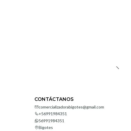
CONTÁCTANOS
comercializadorabigotes@gmail.com
+56991984351
56991984351
Bigotes