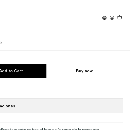
scota Animal Health
Add to Cart
Buy now
caciones
 directamente sobre el lomo y/o ropa de la mascota.