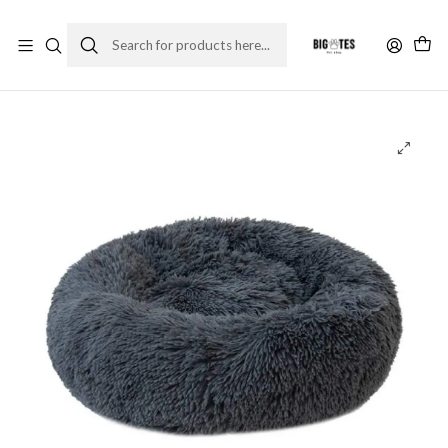
¡ENVÍOS GRATIS RM! por compras sobre $30.000
Leer más
Home
Accesorios
Camas
Cama Antiestrés 70 cm.