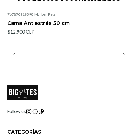
767870919398
|
Marben Pets
Agotado
Cama Antiestrés 50 cm
$12.900 CLP
Follow us
CATEGORÍAS