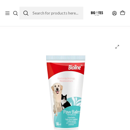
¡ENVÍOS GRATIS RM! por compras sobre $30.000
Leer más
Home
Accesorios
Cepillos y grooming
Bioline Paw Balm - Crema para patitas 50g