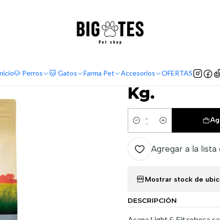
¡ENVÍOS GRATIS RM! por compras sobre $30.000
Leer más
Marcas
Ultra Premium
Acana
Acana comida perro Light & Fit 11.
|
Acana comid
nicio
🐶 Perros
🐱 Gatos
Farma Pet
Accesorios
OFERTAS
Kg.
Ag
Cantidad
Agregar a la lista
Mostrar stock de ubi
DESCRIPCIÓN
Acana Light & Fit rebosa car