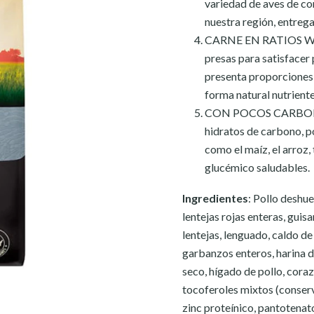
variedad de aves de cor
nuestra región, entreg
CARNE EN RATIOS WHOL
presas para satisface
presenta proporciones
forma natural nutriente
CON POCOS CARBOHIDR
hidratos de carbono, p
como el maíz, el arroz,
glucémico saludables.
Ingredientes
: Pollo deshu
lentejas rojas enteras, guis
lentejas, lenguado, caldo de 
garbanzos enteros, harina de
seco, hígado de pollo, corazó
tocoferoles mixtos (conserv
zinc proteínico, pantotenato