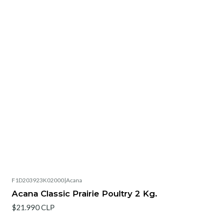
F1D203923K02000
|
Acana
Acana Classic Prairie Poultry 2 Kg.
$21.990 CLP