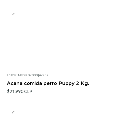
F1B201432K02000
|
Acana
Agotado
Acana comida perro Puppy 2 Kg.
$21.990 CLP