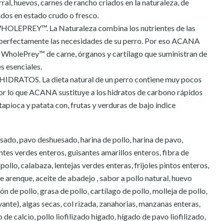
ral, huevos, carnes de rancho criados en la naturaleza, de
ados en estado crudo o fresco.
EPREY™. La Naturaleza combina los nutrientes de las
r perfectamente las necesidades de su perro. Por eso ACANA
 WholePrey™ de carne, órganos y cartílago que suministran de
s esenciales.
ATOS. La dieta natural de un perro contiene muy pocos
or lo que ACANA sustituye a los hidratos de carbono rápidos
 tapioca y patata con, frutas y verduras de bajo índice
esado, pavo deshuesado, harina de pollo, harina de pavo,
antes verdes enteros, guisantes amarillos enteros, fibra de
pollo, calabaza, lentejas verdes enteras, frijoles pintos enteros,
 arenque, aceite de abadejo , sabor a pollo natural, huevo
n de pollo, grasa de pollo, cartílago de pollo, molleja de pollo,
ante), algas secas, col rizada, zanahorias, manzanas enteras,
 de calcio, pollo liofilizado hígado, hígado de pavo liofilizado,