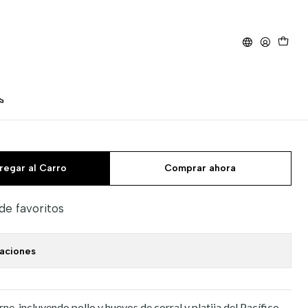
35 Kg.
a perro Light & Fit 11.35
regar al Carro
Comprar ahora
 de favoritos
caciones
ne, incluyendo pollo y huevos de corral y platija del Pacífico