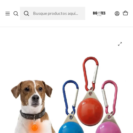
¡ENVÍOS GRATIS RM! por compras sobre $30.000
Leer más
Inicio
Accesorios
Correas y collares
Colgante luminoso