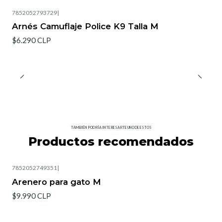
7852052793729
|
Arnés Camuflaje Police K9 Talla M
$6.290 CLP
TAMBIÉN PODRÍA INTERESARTE UNO DE ESTOS
Productos recomendados
7852052749351
|
Arenero para gato M
$9.990 CLP