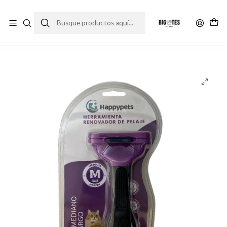
¡ENVÍOS GRATIS RM! por compras sobre $30.000
Leer más
Inicio
Accesorios
Cepillos y grooming
Cepillo renovador pelaje de gatos - M