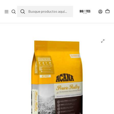
¡ENVÍOS GRATIS RM! por compras sobre $30.000
Leer más
Inicio
Marcas
Ultra Premium
Acana
Acana Classic Prairie Poultry 2 Kg.