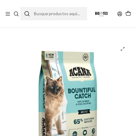
¡ENVÍOS GRATIS RM! por compras sobre $30.000
Leer más
Inicio
Comida gato
Alimento Seco
Acana Bountiful Catch Gato 1.8 Kg.