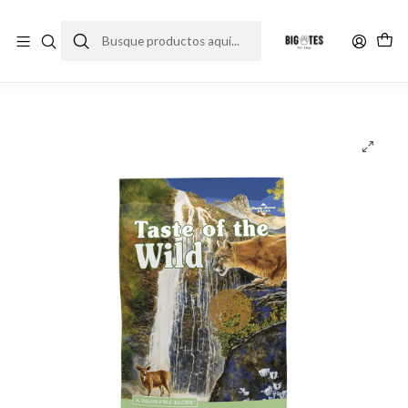
¡ENVÍOS GRATIS RM! por compras sobre $30.000
Leer más
Inicio
Marcas
Ultra Premium
Taste of the Wild
Taste of the Wild comida para gato Rocky Mountain 6.6 Kg.