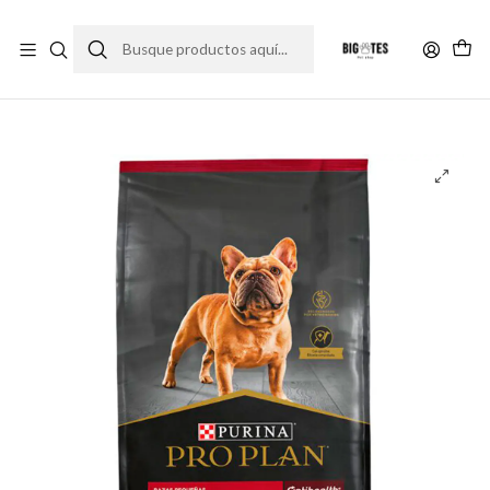
¡ENVÍOS GRATIS RM! por compras sobre $30.000
Leer más
Inicio
Marcas
Super Premium
Pro Plan
Pro Plan comida para perro Adulto Razas Pequeñas 7.5 Kg.