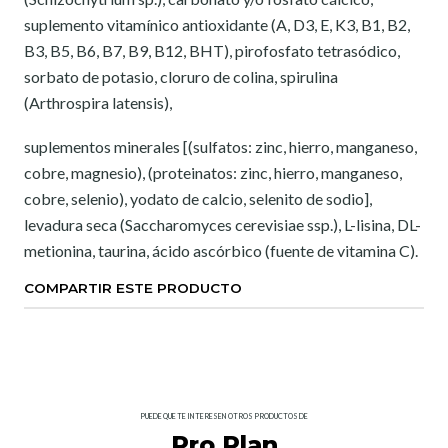
suplemento vitamínico antioxidante (A, D3, E, K3, B1, B2,
B3, B5, B6, B7, B9, B12, BHT), pirofosfato tetrasódico,
sorbato de potasio, cloruro de colina, spirulina
(Arthrospira latensis),
suplementos minerales [(sulfatos: zinc, hierro, manganeso,
cobre, magnesio), (proteinatos: zinc, hierro, manganeso,
cobre, selenio), yodato de calcio, selenito de sodio],
levadura seca (Saccharomyces cerevisiae ssp.), L-lisina, DL-
metionina, taurina, ácido ascórbico (fuente de vitamina C).
COMPARTIR ESTE PRODUCTO
PUEDE QUE TE INTERESEN OTROS PRODUCTOS DE
Pro Plan