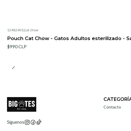
12482401
|
cat chow
Pouch Cat Chow - Gatos Adultos esterilizado - S
$990 CLP
CATEGORÍ
Contacto
Síguenos