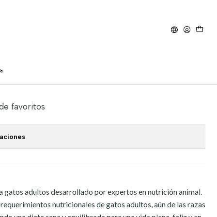
to 10 kg
 de favoritos
caciones
gatos adultos desarrollado por expertos en nutrición animal.
requerimientos nutricionales de gatos adultos, aún de las razas
o una dieta sana y equilibrada para una vida plena, feliz y en