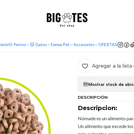
¡ENVÍOS GRATIS RM! por compras sobre $30.000
Leer más
Inicio
Marcas
Premium
Nómade
Nomade Gato 10 kg
|
Nomade Ga
nicio
🐶 Perros
🐱 Gatos
Farma Pet
Accesorios
OFERTAS
Agregar a la lista
Mostrar stock de ubi
DESCRIPCIÓN
Descripcion:
Nómade es un alimento para 
Un alimento que excede los 
más exigentes, proporcionand