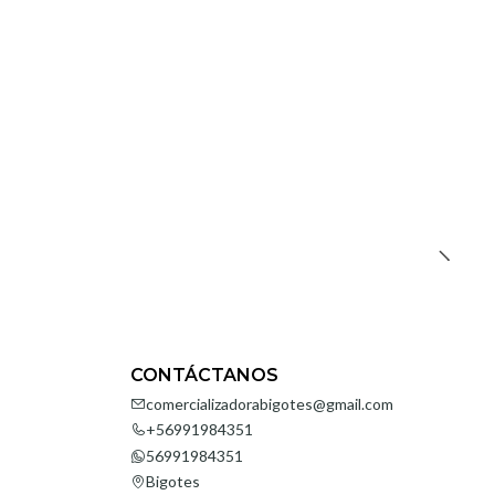
CONTÁCTANOS
comercializadorabigotes@gmail.com
+56991984351
56991984351
Bigotes