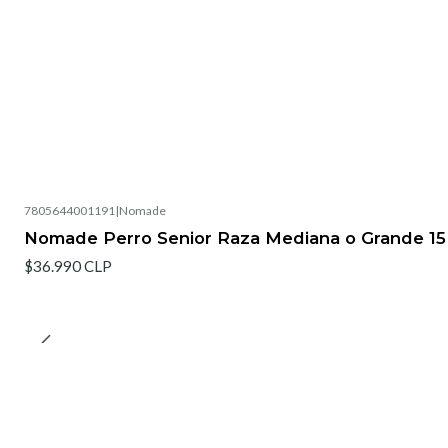
7805644001191
|
Nomade
Agotado
Nomade Perro Senior Raza Mediana o Grande 15
$36.990 CLP