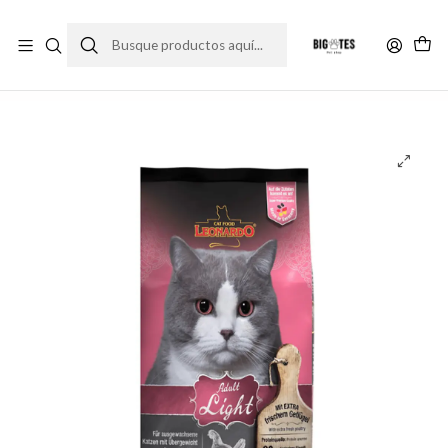
¡ENVÍOS GRATIS RM! por compras sobre $30.000
Leer más
Inicio
Marcas
Super Premium
Leonardo
Leonardo Adultos - Light 7.5 Kg.