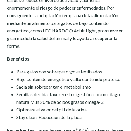
casos se reduce el nivel de actividad y aumenta
enormemente el riesgo de padecer enfermedades. Por
consiguiente, la adaptación temprana de la alimentación
mediante un alimento para gatos de bajo contenido
energético, como LEONARDO® Adult Light, promueve en
gran medida la salud del animal y le ayuda a recuperar la
forma.
Beneficios
:
Para gatos con sobrepeso y/o esterilizados
Bajo contenido energético y alto contenido proteico
Sacia sin sobrecargar el metabolismo
Semillas de chía: f
avorece la digestión, con mucílago
natural y un 20 % de ácidos grasos omega-3.
Optimiza el valor del pH de la orina
Stay clean: Reducción de la placa
Ingredientes
: carne de ave fresca (30 %); proteínas de ave