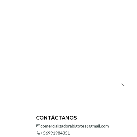
CONTÁCTANOS
comercializadorabigotes@gmail.com
+56991984351