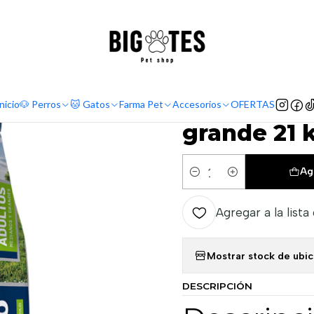
¡ENVÍOS GRATIS RM! por compras sobre $30.000
Leer más
Comida perro
Alimento seco
Kongo Perro Adulto mediano y grande
|
Kongo Per
nicio
🐶 Perros
🐱 Gatos
Farma Pet
Accesorios
OFERTAS
grande 21 
Ag
Cantidad
Agregar a la lista
Mostrar stock de ubi
DESCRIPCIÓN