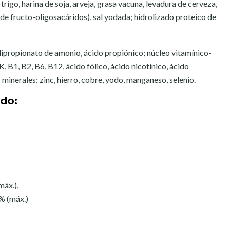
rigo, harina de soja, arveja, grasa vacuna, levadura de cerveza,
de fructo-oligosacáridos), sal yodada; hidrolizado proteico de
 dipropionato de amonio, ácido propiónico; núcleo vitamínico-
K, B1, B2, B6, B12, ácido fólico, ácido nicotínico, ácido
; minerales: zinc, hierro, cobre, yodo, manganeso, selenio.
ado:
máx.),
% (máx.)