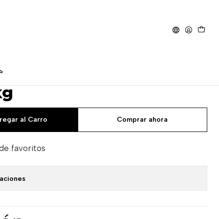
 21 kg
ro Adulto mediano y
kg
regar al Carro
Comprar ahora
 de favoritos
caciones