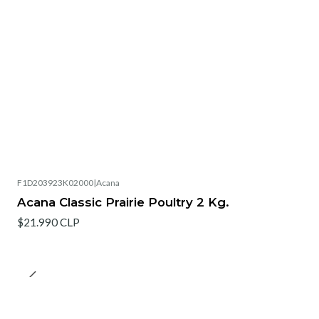
F1D203923K02000
|
Acana
Acana Classic Prairie Poultry 2 Kg.
$21.990 CLP