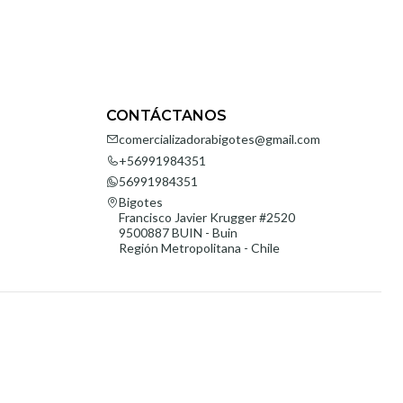
CONTÁCTANOS
comercializadorabigotes@gmail.com
+56991984351
56991984351
Bigotes
Francisco Javier Krugger #2520
9500887 BUIN - Buin
Región Metropolitana - Chile