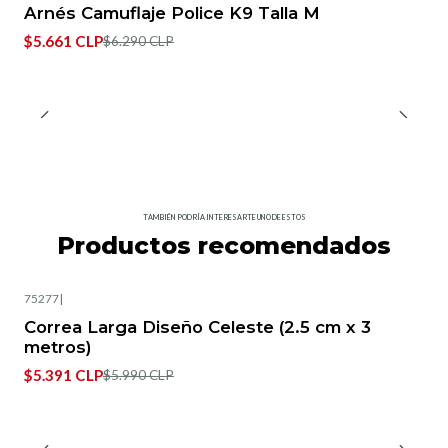
-10%
OFF
Arnés Camuflaje Police K9 Talla M
$5.661 CLP
$6.290 CLP
TAMBIÉN PODRÍA INTERESARTE UNO DE ESTOS
Productos recomendados
75277
|
-10%
OFF
Correa Larga Diseño Celeste (2.5 cm x 3
Agotado
metros)
$5.391 CLP
$5.990 CLP