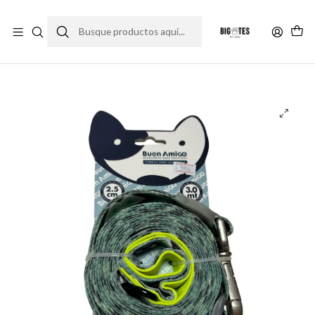
¡ENVÍOS GRATIS RM! por compras sobre $30.000
Leer más
Inicio
Accesorios
Correas y collares
Correa Larga Diseño Verde (2.5 cm x 3 metros)