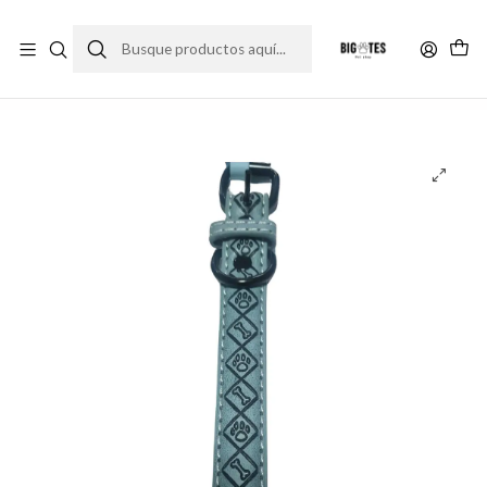
¡ENVÍOS GRATIS RM! por compras sobre $30.000
Leer más
Inicio
Accesorios
Correas y collares
Collar de Cuero Celeste (40cm)