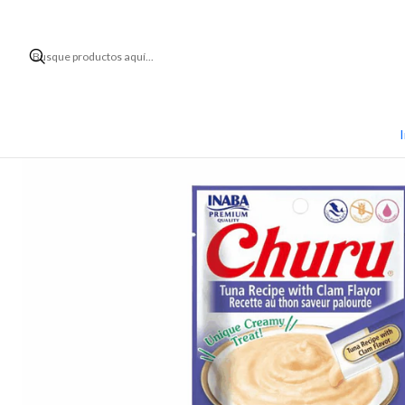
Inici
I