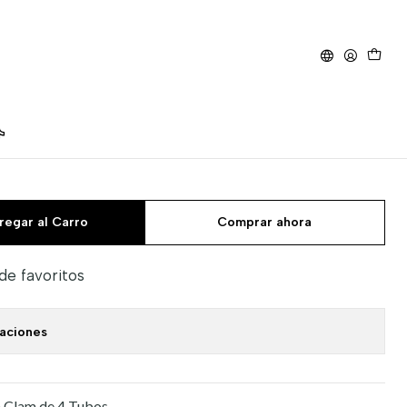
 un.)
s - Atún con almeja (4
regar al Carro
Comprar ahora
 de favoritos
caciones
h Clam de 4 Tubos