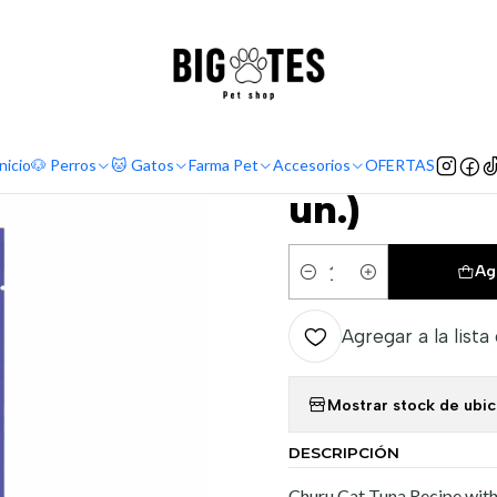
¡ENVÍOS GRATIS RM! por compras sobre $30.000
Leer más
o
Marcas
Super Premium
Churu
Churu gatos - Atún con almeja (4
|
Churu gato
nicio
🐶 Perros
🐱 Gatos
Farma Pet
Accesorios
OFERTAS
un.)
Ag
Cantidad
Agregar a la lista
Mostrar stock de ubi
DESCRIPCIÓN
Churu Cat Tuna Recipe wit