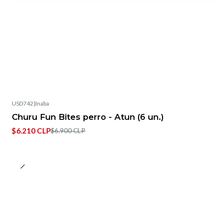
USD742
|
Inaba
-10%
OFF
Churu Fun Bites perro - Atun (6 un.)
$6.210 CLP
$6.900 CLP