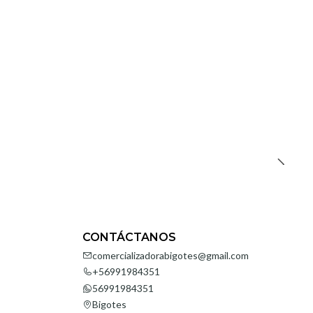
CONTÁCTANOS
comercializadorabigotes@gmail.com
+56991984351
56991984351
Bigotes