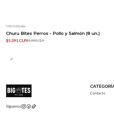
USD723
|
Inaba
-10%
OFF
Churu Bites Perros - Pollo y Salmón (8 un.)
Agotado
$5.391 CLP
$5.990 CLP
CATEGORÍ
Contacto
Síguenos