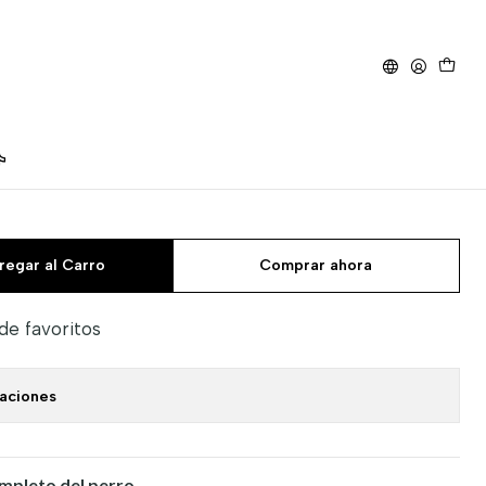
sta de Dientes Sabor
regar al Carro
Comprar ahora
 de favoritos
caciones
ompleto del perro.