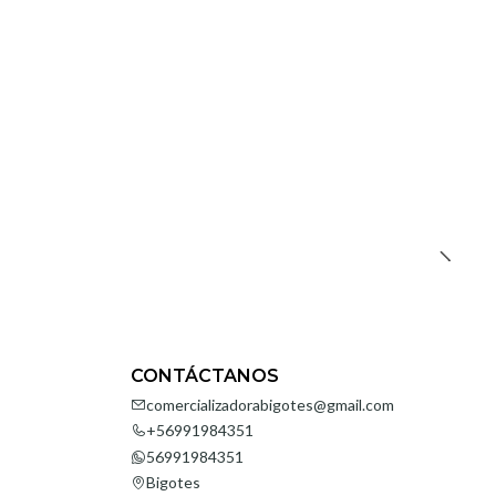
CONTÁCTANOS
comercializadorabigotes@gmail.com
+56991984351
56991984351
Bigotes