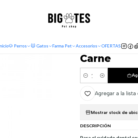
¡ENVÍOS GRATIS RM! por compras sobre $30.000
Leer más
Inicio
Farma Pet
Limpieza
Bioline Pasta de Dientes Sabor Carne
|
Bioline Pa
nicio
🐶 Perros
🐱 Gatos
Farma Pet
Accesorios
OFERTAS
Carne
Ag
Cantidad
Agregar a la lista
Mostrar stock de ubi
DESCRIPCIÓN
Para el cuidado dental c