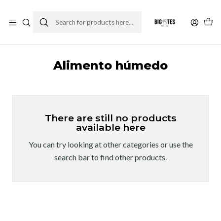
¡ENVÍOS GRATIS RM! por compras sobre $30.000
Leer más
Home
Comida gato
Alimento Húmedo
Alimento húmedo
Alimento húmedo
There are still no products
available here
You can try looking at other categories or use the
search bar to find other products.